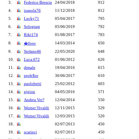
3.
Federico Brescia
24/04/2018
912
4.
izanola76
11/12/2018
812
5.
Lucky71
05/04/2017
795
6.
Solognag
05/06/2019
792
7.
Riki174
01/08/2017
783
8.
14/03/2014
650
�llero
9.
Stefano46
22/05/2020
648
10.
Luca.072
01/06/2012
626
11.
drmale
19/04/2016
615
12.
profe$or
30/06/2017
610
13.
paolobetti
25/02/2012
603
14.
gigion
04/05/2016
571
15.
Andrea Ver?
12/04/2014
550
16.
Werner Vivaldi
12/11/2015
529
17.
Werner Vivaldi
12/03/2015
520
18.
02/07/2013
450
19.
scarinci
02/07/2013
450