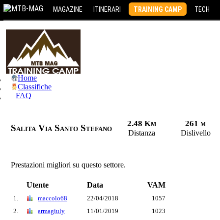
MAGAZINE
ITINERARI
TRAINING CAMP
TECH
Home
Classifiche
FAQ
2.48 Km
261 m
Salita Via Santo Stefano
Distanza
Dislivello
Prestazioni migliori su questo settore.
Utente
Data
VAM
1.
maccolo68
22/04/2018
1057
2.
armagiuly
11/01/2019
1023