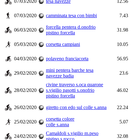
07/03/2020
tesa navezze
12.56
07/03/2020
camminata tesa con bimbi
7.43
forcella pentera d.onofrio
06/03/2020
31.98
pistino forcella
05/03/2020
corsetta campiani
10.05
04/03/2020
polaveno franciacorta
56.95
mini pentera barche tesa
29/02/2020
23.6
navezze badia
civine traverso s.oca quarone
28/02/2020
s.vigilio pasotti s.onofrio
46.02
pistino forcella
26/02/2020
giretto con edo sul colle s.anna
22.24
corsetta colore
25/02/2020
5.07
colle s.anna
Camaldoli s.vigilio m.peso
24/02/2020
32.08
pistino s.rocco