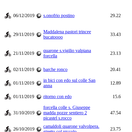
06/12/2019
s.onofrio postino
29.22
Maddalena pastori trincee
29/11/2019
33.43
bucatoooo
quarone s.vigilio valpiana
21/11/2019
23.13
forcella
02/11/2019
barche ronco
20.41
in bici con edo sul colle San
01/11/2019
12.89
anna
01/11/2019
ritorno con edo
15.6
forcella colle s. Giuseppe
31/10/2019
madda pozze sentiero 2
47.54
picastel s.rocco
camaldoli quarone valvolpera.
26/10/2019
23.75
giretto col piccolo