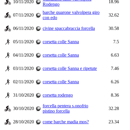
10/11/2020
18.96
Rodengo
barche quarone valvolpera giro
07/11/2020
32.62
con edo
06/11/2020
civine spaccabraccia forcella
30.58
05/11/2020
corsetta colle Sanna
7.5
04/11/2020
corsetta colle Sanna
6.63
03/11/2020
corsetta colle Sanna e ripetute
7.46
02/11/2020
corsetta colle Sanna
6.26
31/10/2020
corsetta rodengo
8.36
forcella pentera s.onofrio
30/10/2020
32.28
pistino forcella
28/10/2020
come barche madia mos?
23.34