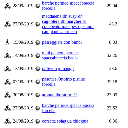
barche pernice spaccabraccia
28/09/2019
29.04
forcella
maddalena-dh susy-dh
cagnolera-dh margherita-
27/09/2019
43.2
collebeato-m.te peso-pistino-
campiani-san rocco
15/09/2019
passeggiata con bimbi
8.33
mini pentere pernice
14/09/2019
32.26
spaccabraccia badia
13/09/2019
oblivion jumangji
28.6
pasotti s.Onofrio pistino
07/09/2019
35.18
forcella
30/08/2019
around the storm ??
23.09
barche pernice spaccabraccia
27/08/2019
22.62
forcella
24/08/2019
corsetta spiaggia chioggia
6.36