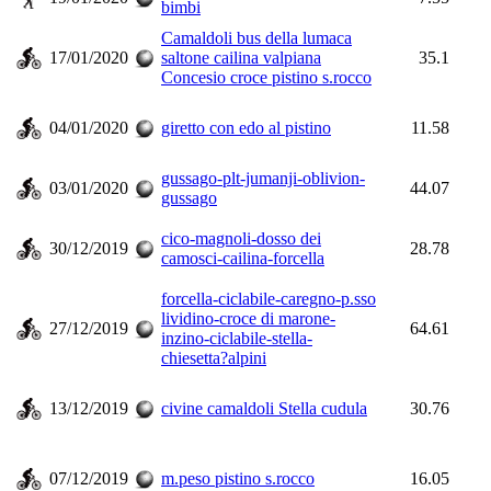
bimbi
Camaldoli bus della lumaca
17/01/2020
saltone cailina valpiana
35.1
Concesio croce pistino s.rocco
04/01/2020
giretto con edo al pistino
11.58
gussago-plt-jumanji-oblivion-
03/01/2020
44.07
gussago
cico-magnoli-dosso dei
30/12/2019
28.78
camosci-cailina-forcella
forcella-ciclabile-caregno-p.sso
lividino-croce di marone-
27/12/2019
64.61
inzino-ciclabile-stella-
chiesetta?alpini
13/12/2019
civine camaldoli Stella cudula
30.76
07/12/2019
m.peso pistino s.rocco
16.05