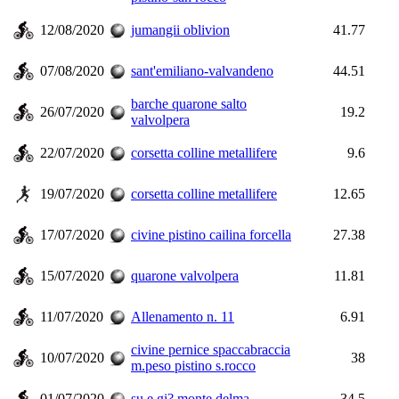
12/08/2020
jumangii oblivion
41.77
07/08/2020
sant'emiliano-valvandeno
44.51
barche quarone salto
26/07/2020
19.2
valvolpera
22/07/2020
corsetta colline metallifere
9.6
19/07/2020
corsetta colline metallifere
12.65
17/07/2020
civine pistino cailina forcella
27.38
15/07/2020
quarone valvolpera
11.81
11/07/2020
Allenamento n. 11
6.91
civine pernice spaccabraccia
10/07/2020
38
m.peso pistino s.rocco
01/07/2020
su e gi? monte delma
34.5