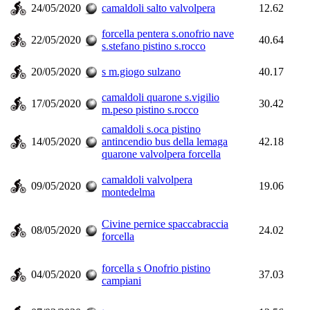
24/05/2020
camaldoli salto valvolpera
12.62
forcella pentera s.onofrio nave
22/05/2020
40.64
s.stefano pistino s.rocco
20/05/2020
s m.giogo sulzano
40.17
camaldoli quarone s.vigilio
17/05/2020
30.42
m.peso pistino s.rocco
camaldoli s.oca pistino
14/05/2020
antincendio bus della lemaga
42.18
quarone valvolpera forcella
camaldoli valvolpera
09/05/2020
19.06
montedelma
Civine pernice spaccabraccia
08/05/2020
24.02
forcella
forcella s Onofrio pistino
04/05/2020
37.03
campiani