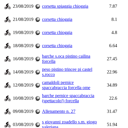
23/08/2019
corsetta spiaggia chioggia
7.87
21/08/2019
corsetta chioggia
8.1
19/08/2019
corsetta chioggia
4.8
18/08/2019
corsetta chioggia
6.64
barche s.oca pistino cailina
16/08/2019
27.45
forcella
peso pistino trincee pi castel
14/08/2019
22.96
s.rocco
camaldoli pernice
12/08/2019
34.89
spaccabraccia forcella ome
barche pernice spaccabraccia
10/08/2019
22.6
(spettacolo!) forcella
09/08/2019
Allenamento n. 27
31.47
s giovanni zoadello s.m. giogo
03/08/2019
51.94
valeriana