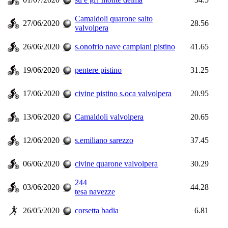
Camaldoli quarone salto
27/06/2020
28.56
valvolpera
26/06/2020
s.onofrio nave campiani pistino
41.65
19/06/2020
pentere pistino
31.25
17/06/2020
civine pistino s.oca valvolpera
20.95
13/06/2020
Camaldoli valvolpera
20.65
12/06/2020
s.emiliano sarezzo
37.45
06/06/2020
civine quarone valvolpera
30.29
244
03/06/2020
44.28
tesa navezze
26/05/2020
corsetta badia
6.81