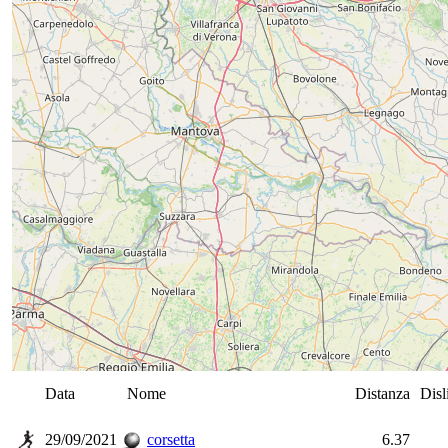
Data
Nome
Distanza
Disl
29/09/2021
corsetta
6.37