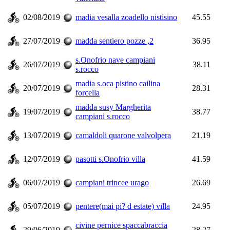
02/08/2019
madia vesalla zoadello nistisino
45.55
27/07/2019
madda sentiero pozze ,2
36.95
s.Onofrio nave campiani
26/07/2019
38.11
s.rocco
madia s.oca pistino cailina
20/07/2019
28.31
forcella
madda susy Margherita
19/07/2019
38.77
campiani s.rocco
13/07/2019
camaldoli quarone valvolpera
21.19
12/07/2019
pasotti s.Onofrio villa
41.59
06/07/2019
campiani trincee urago
26.69
05/07/2019
pentere(mai pi? d estate) villa
24.95
civine pernice spaccabraccia
29/06/2019
28.27