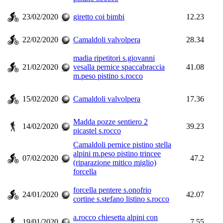
23/02/2020
giretto coi bimbi
12.23
22/02/2020
Camaldoli valvolpera
28.34
madia ripetitori s.giovanni
21/02/2020
vesalla pernice spaccabraccia
41.08
m.peso pistino s.rocco
15/02/2020
Camaldoli valvolpera
17.36
Madda pozze sentiero 2
14/02/2020
39.23
picastel s.rocco
Camaldoli pernice pistino stella
alpini m.peso pistino trincee
07/02/2020
47.2
(riparazione mitico miglio)
forcella
forcella pentere s.onofrio
24/01/2020
42.07
cortine s.stefano listino s.rocco
a.rocco chiesetta alpini con
19/01/2020
7.55