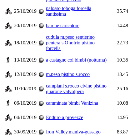
palosso toboga forcella
25/10/2019
35.74
santissima
20/10/2019
barche caricatore
14.48
cudula m.peso sentierino
18/10/2019
pentera s.Onofrio pistino
22.73
forcella
13/10/2019
a castagne coi bimbi (notturna)
10.35
12/10/2019
m.peso pistino s.rocco
18.45
campiani s.rocco civine pistino
11/10/2019
25.16
quarone valvolpera
06/10/2019
camminata bimbi Vanlzina
10.08
04/10/2019
Enduro a provezze
14.95
30/09/2019
Iron Valley.maniva-gussago
83.87