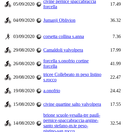
civine pernice spaccabraccia
05/09/2020
17.49
forcella
04/09/2020
Jumanji Oblivion
36.32
03/09/2020
corsetta collina s.anna
7.36
29/08/2020
Camaldoli valvolpera
17.99
forcella s.onofrio cortine
26/08/2020
41.99
forcella
tricee Collebeato m peso listino
20/08/2020
22.47
s.rocco
19/08/2020
a.onofrio
24.42
15/08/2020
civine quartine salto valvolpera
17.55
brione scuole-vesalla-tre paulì-
pernice-spaccabraccia-argine-
14/08/2020
32.54
santo stefano-m.te peso-
pistino-san rocco