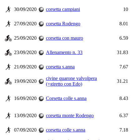
30/09/2020
corsetta campiani
10
27/09/2020
corsetta Rodengo
8.01
25/09/2020
corsetta con mauro
6.59
23/09/2020
Allenamento n. 33
31.83
21/09/2020
corsetta s.anna
7.67
civine quarone valvolpera
19/09/2020
31.21
(+giretto con Edo)
16/09/2020
Corsetta colle s.anna
8.43
13/09/2020
corsetta monte Rodengo
6.37
07/09/2020
corsetta colle s.anna
7.18