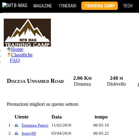
MAGAZINE
ITINERARI
TRAINING CAMP
TECH
Home
Classifiche
FAQ
2.06 Km
248 m
Discesa Unnamed Road
Distanza
Dislivello
Prestazioni migliori su questo settore.
Utente
Data
tempo
1.
Ermanno Panici
11/02/2016
00:05:10
2.
foggy80
03/04/2016
00:05:22