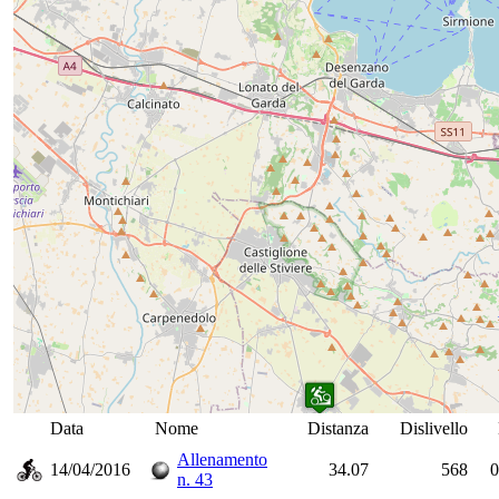
Data
Nome
Distanza
Dislivello
Allenamento
14/04/2016
34.07
568
0
n. 43