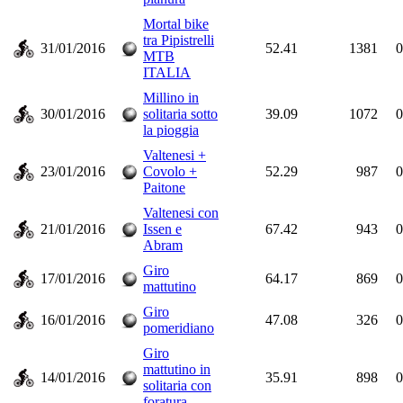
Mortal bike
tra Pipistrelli
31/01/2016
52.41
1381
0
MTB
ITALIA
Millino in
30/01/2016
solitaria sotto
39.09
1072
0
la pioggia
Valtenesi +
23/01/2016
Covolo +
52.29
987
0
Paitone
Valtenesi con
21/01/2016
Issen e
67.42
943
0
Abram
Giro
17/01/2016
64.17
869
0
mattutino
Giro
16/01/2016
47.08
326
0
pomeridiano
Giro
mattutino in
14/01/2016
35.91
898
0
solitaria con
foratura