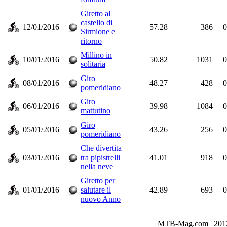
Giretto al
castello di
12/01/2016
57.28
386
0
Sirmione e
ritorno
Millino in
10/01/2016
50.82
1031
0
solitaria
Giro
08/01/2016
48.27
428
0
pomeridiano
Giro
06/01/2016
39.98
1084
0
mattutino
Giro
05/01/2016
43.26
256
0
pomeridiano
Che divertita
03/01/2016
tra pipistrelli
41.01
918
0
nella neve
Giretto per
01/01/2016
salutare il
42.89
693
0
nuovo Anno
MTB-Mag.com | 2012-