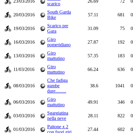
23/03/2016
26.69
72
0
scarico
South Garda
20/03/2016
57.11
681
0
Bike
Scarico pre
19/03/2016
31.09
75
0
Gara
Giro
16/03/2016
27.87
192
0
pomeridiano
Giro
13/03/2016
57.35
183
0
mattutino
Giro
11/03/2016
66.24
636
0
mattutino
Che fadiga
08/03/2016
gambe
38.6
1041
0
dure.........
Giro
06/03/2016
49.91
346
0
mattutino
Sgargiatina
03/03/2016
28.11
822
0
nella neve
Paitone x 2
01/03/2016
27.44
602
0
con fuori giri