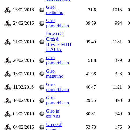
Giro
26/02/2016
31.6
1015
0
mattutino
Giro
24/02/2016
39.59
994
0
pomeridiano
Prova Gf
Città di
21/02/2016
69.45
1181
0
Brescia MTB
ITALIA
Giro
20/02/2016
51.8
379
0
pomeridiano
Giro
13/02/2016
41.68
328
0
mattutino
Giro
11/02/2016
40.47
1121
0
pomeridiano
Giro
10/02/2016
29.75
490
0
pomeridiano
Giro in
05/02/2016
80.81
749
0
solitaria
Un po di
04/02/2016
53.73
176
0
pianura