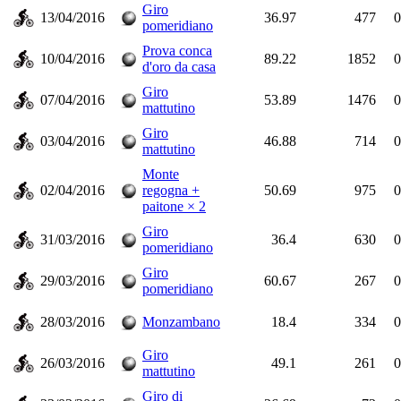
Giro
13/04/2016
36.97
477
0
pomeridiano
Prova conca
10/04/2016
89.22
1852
0
d'oro da casa
Giro
07/04/2016
53.89
1476
0
mattutino
Giro
03/04/2016
46.88
714
0
mattutino
Monte
02/04/2016
regogna +
50.69
975
0
paitone × 2
Giro
31/03/2016
36.4
630
0
pomeridiano
Giro
29/03/2016
60.67
267
0
pomeridiano
28/03/2016
Monzambano
18.4
334
0
Giro
26/03/2016
49.1
261
0
mattutino
Giro di