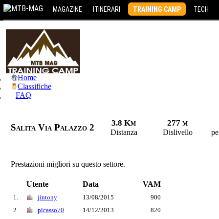
MAGAZINE
ITINERARI
TRAINING CAMP
TECH
Home
Classifiche
FAQ
3.8 Km
277 m
Salita Via Palazzo 2
Distanza
Dislivello
pe
Prestazioni migliori su questo settore.
Utente
Data
VAM
1.
jintony
13/08/2015
900
2.
picasso70
14/12/2013
820