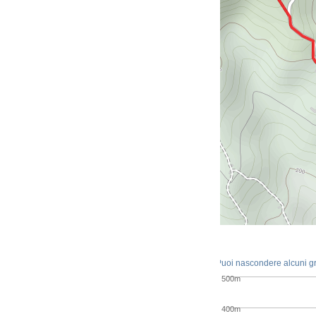
Puoi nascondere alcuni graf
500m
400m