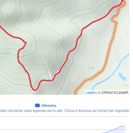
Leaflet
| © OPENCYCLEMAP
Altimetria
ici cliccando sulla legenda qui in alto. Clicca e trascina sul hchart per ingrandire