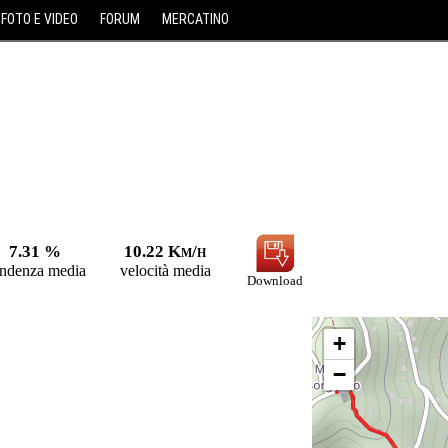
FOTO E VIDEO
FORUM
MERCATINO
7.31 %
10.22 Km/h
ndenza media
velocità media
Download
+
−