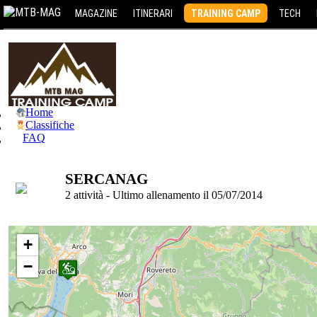
MAGAZINE
ITINERARI
TRAINING CAMP
TECH
Home
Classifiche
FAQ
sercanag
2 attività - Ultimo allenamento il 05/07/2014
+
−