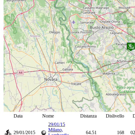
Data
Nome
Distanza
Dislivello
D
29/01/15
Milano,
29/01/2015
64.51
168
02