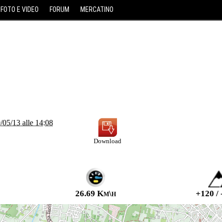
FOTO E VIDEO
FORUM
MERCATINO
/05/13 alle 14:08
Download
26.69 Km\h
+120 / 