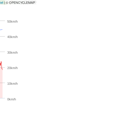
let
| © OPENCYCLEMAP
50km/h
40km/h
30km/h
20km/h
10km/h
0km/h