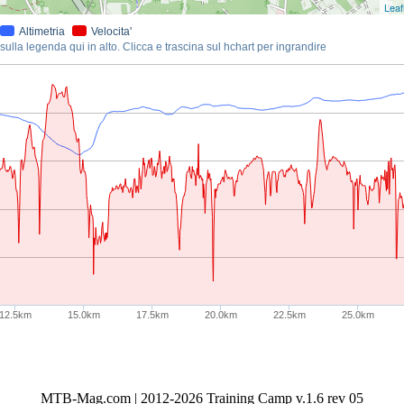
Leaf
Altimetria
Velocita'
ulla legenda qui in alto. Clicca e trascina sul hchart per ingrandire
12.5km
15.0km
17.5km
20.0km
22.5km
25.0km
MTB-Mag.com | 2012-2026 Training Camp v.1.6 rev 05