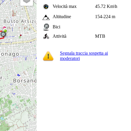
Velocità max
45.72 Km\h
Altitudine
154-224 m
Bici
Attività
MTB
Segnala traccia sospetta ai
moderatori