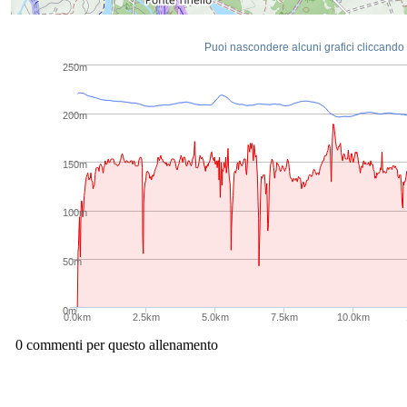
Puoi nascondere alcuni grafici cliccando s
250m
200m
150m
100m
50m
0m
0.0km
2.5km
5.0km
7.5km
10.0km
0 commenti per questo allenamento