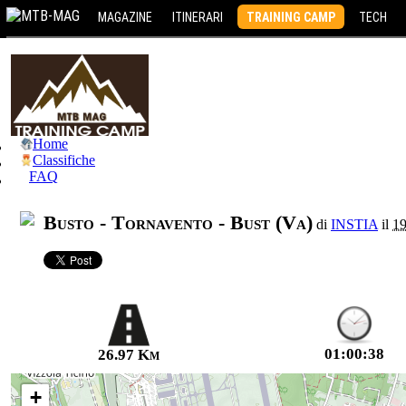
MAGAZINE
ITINERARI
TRAINING CAMP
TECH
Home
Classifiche
FAQ
Busto - Tornavento - Bust (Va)
di
INSTIA
il
19
01:00:38
26.97 Km
+