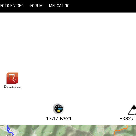
FOTO E VIDEO
FORUM
MERCATINO
Download
17.17 Km\h
+382 / 