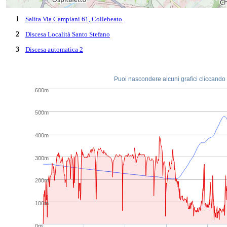
1
Salita Via Campiani 61, Collebeato
2
Discesa Località Santo Stefano
3
Discesa automatica 2
Puoi nascondere alcuni grafici cliccando s
600m
500m
400m
300m
200m
100m
0m