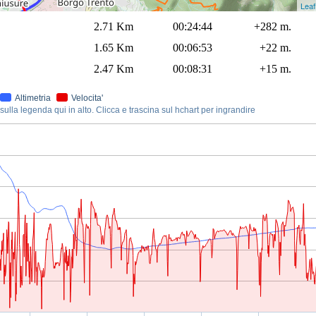
Leaf
2.71 Km
00:24:44
+282 m.
1.65 Km
00:06:53
+22 m.
2.47 Km
00:08:31
+15 m.
Altimetria
Velocita'
ulla legenda qui in alto. Clicca e trascina sul hchart per ingrandire