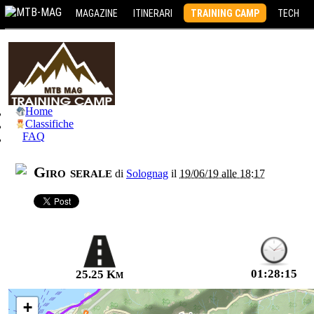
MAGAZINE
ITINERARI
TRAINING CAMP
TECH
Home
Classifiche
FAQ
Giro serale
di
Solognag
il
19/06/19 alle 18:17
01:28:15
25.25 Km
+