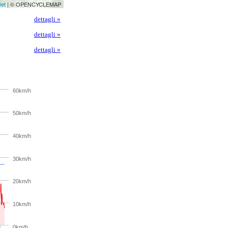
let
| © OPENCYCLEMAP
dettagli »
dettagli »
dettagli »
60km/h
50km/h
40km/h
30km/h
20km/h
10km/h
0km/h