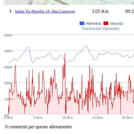
3.05 Km
00:2
1
Salita Via Morello 16, Orio Canavese
Altimetria
Velocita'
Trascina per ingrandire
500m
400m
300m
200m
100m
0m
0.0km
5.0km
10.0km
15.0km
20.0km
0 commenti per questo allenamento