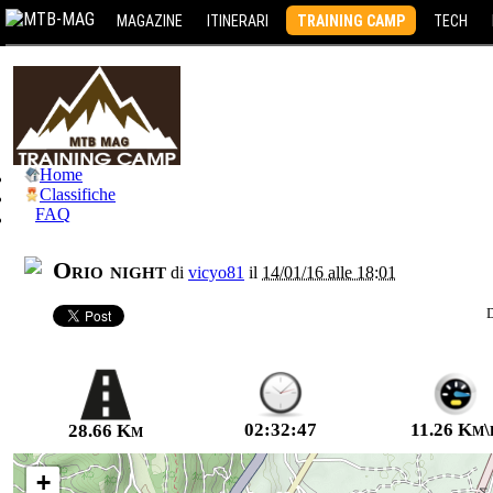
MAGAZINE
ITINERARI
TRAINING CAMP
TECH
Home
Classifiche
FAQ
Orio night
di
vicyo81
il
14/01/16 alle 18:01
02:32:47
11.26 Km\
28.66 Km
+