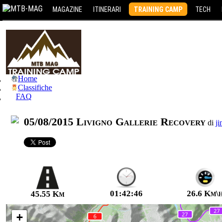
MAGAZINE
ITINERARI
TRAINING CAMP
TECH
Home
Classifiche
FAQ
05/08/2015 Livigno Gallerie Recovery
di
ji
01:42:46
26.6 Km\
45.55 Km
+