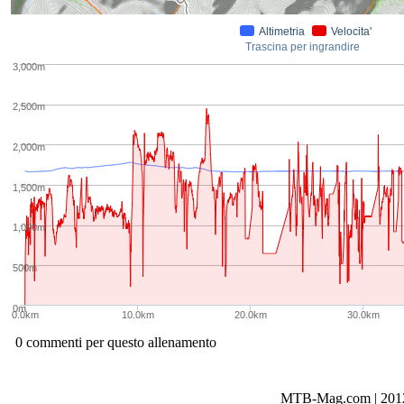
Altimetria
Velocita'
Trascina per ingrandire
3,000m
2,500m
2,000m
1,500m
1,000m
500m
0m
0.0km
10.0km
20.0km
30.0km
0 commenti per questo allenamento
MTB-Mag.com | 2012-