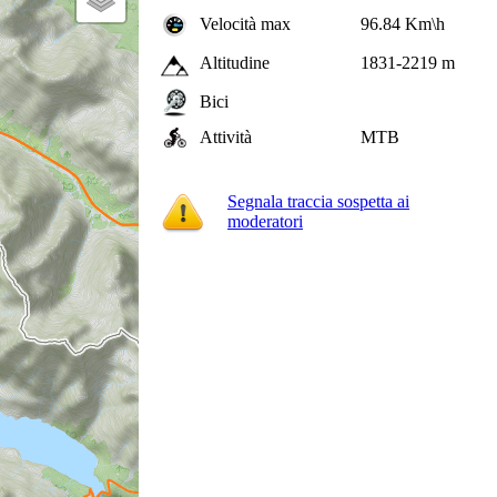
Velocità max
96.84 Km\h
Altitudine
1831-2219 m
Bici
Attività
MTB
Segnala traccia sospetta ai
moderatori