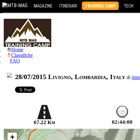
MAGAZINE
ITINERARI
TRAINING CAMP
TECH
Home
Classifiche
FAQ
28/07/2015 Livigno, Lombardia, Italy
di
jint
02:44:00
67.22 Km
+