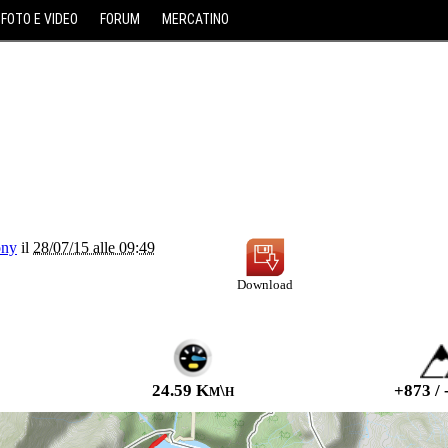
FOTO E VIDEO
FORUM
MERCATINO
ony
il
28/07/15 alle 09:49
Download
24.59 Km\h
+873 / 