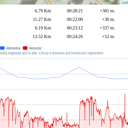
Leaf
6.79 Km
00:28:21
+381 m.
11.27 Km
00:22:00
+30 m.
6.19 Km
00:23:12
+337 m.
13.52 Km
00:24:26
+52 m.
Altimetria
Velocita'
ulla legenda qui in alto. Clicca e trascina sul hchart per ingrandire