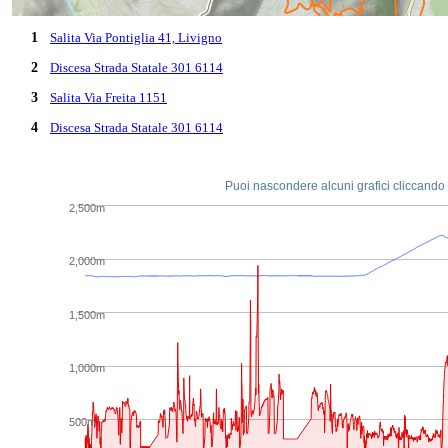
1
Salita Via Pontiglia 41, Livigno
2
Discesa Strada Statale 301 6114
3
Salita Via Freita 1151
4
Discesa Strada Statale 301 6114
Puoi nascondere alcuni grafici cliccando s
2,500m
2,000m
1,500m
1,000m
500m