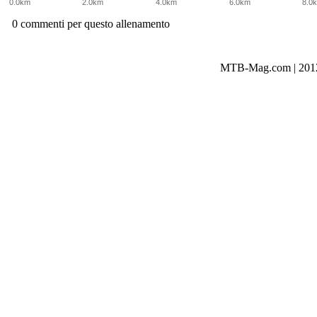
0.0km
2.0km
4.0km
6.0km
8.0
0 commenti per questo allenamento
MTB-Mag.com | 2012-