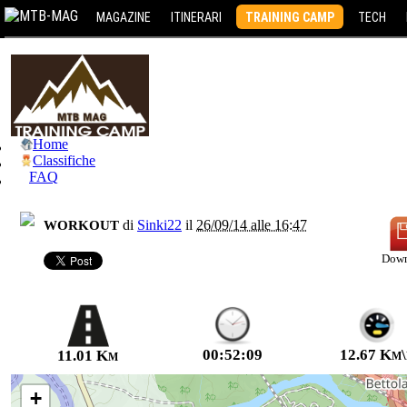
MAGAZINE
ITINERARI
TRAINING CAMP
TECH
Home
Classifiche
FAQ
workout
di
Sinki22
il
26/09/14 alle 16:47
Down
00:52:09
12.67 Km\
11.01 Km
+