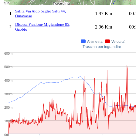
Salita Via Aldo Saglio Salti 44,
1.97 Km
00:
1
Ornavasso
Discesa Frazione Migiandone 85,
2.96 Km
00:
2
Gabbio
Altimetria
Velocita'
Trascina per ingrandire
600m
500m
400m
300m
200m
100m
0m