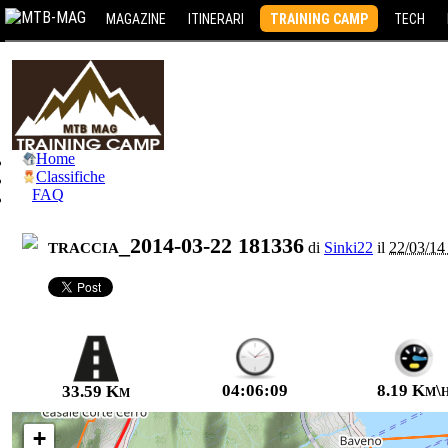
MAGAZINE
ITINERARI
TRAINING CAMP
TECH
Home
Classifiche
FAQ
traccia_2014-03-22 181336
di
Sinki22
il
22/03/14 
04:06:09
8.19 Km\
33.59 Km
+