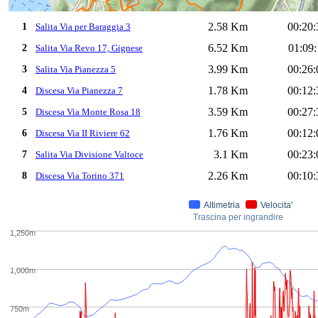
2.58 Km
00:20:
1
Salita Via per Baraggia 3
6.52 Km
01:09:
2
Salita Via Revo 17, Gignese
3.99 Km
00:26:
3
Salita Via Pianezza 5
1.78 Km
00:12:
4
Discesa Via Pianezza 7
3.59 Km
00:27:
5
Discesa Via Monte Rosa 18
1.76 Km
00:12:
6
Discesa Via II Riviere 62
3.1 Km
00:23:
7
Salita Via Divisione Valtoce
2.26 Km
00:10:
8
Discesa Via Torino 371
Altimetria
Velocita'
Trascina per ingrandire
1,250m
1,000m
750m