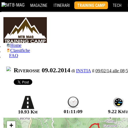
MAGAZINE
ITINERARI
TRAINING CAMP
TECH
Home
Classifiche
FAQ
Riverosse 09.02.2014
di
INSTIA
il
09/02/14 alle 08:
01:11:09
9.22 Km\
10.93 Km
+