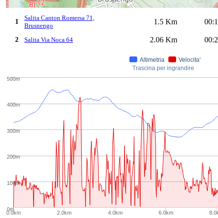
Salita Canton Romersa 71,
1.5 Km
00:1
1
Brusnengo
2.06 Km
00:2
2
Salita Via Noca 64
Altimetria
Velocita'
Trascina per ingrandire
500m
400m
300m
200m
100m
0m
0.0km
2.0km
4.0km
6.0km
8.