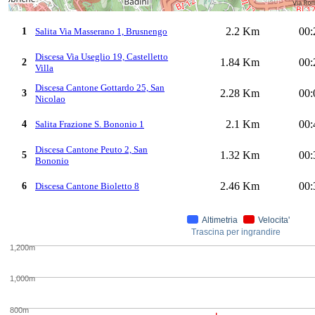
2.2 Km
00:
1
Salita Via Masserano 1, Brusnengo
Discesa Via Useglio 19, Castelletto
1.84 Km
00:
2
Villa
Discesa Cantone Gottardo 25, San
2.28 Km
00:
3
Nicolao
2.1 Km
00:
4
Salita Frazione S. Bononio 1
Discesa Cantone Peuto 2, San
1.32 Km
00:
5
Bononio
2.46 Km
00:
6
Discesa Cantone Bioletto 8
Altimetria
Velocita'
Trascina per ingrandire
1,200m
1,000m
800m