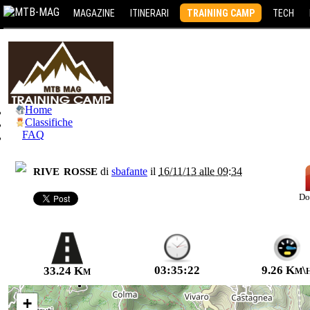
MAGAZINE
ITINERARI
TRAINING CAMP
TECH
Home
Classifiche
FAQ
rive rosse
di
sbafante
il
16/11/13 alle 09:34
Do
03:35:22
9.26 Km\
33.24 Km
+