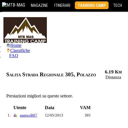
MAGAZINE
ITINERARI
TRAINING CAMP
TECH
Home
Classifiche
FAQ
6.19 Km
Salita Strada Regionale 305, Polazzo
Distanza
Prestazioni migliori su questo settore.
Utente
Data
VAM
1.
matteoB87
12/05/2013
395