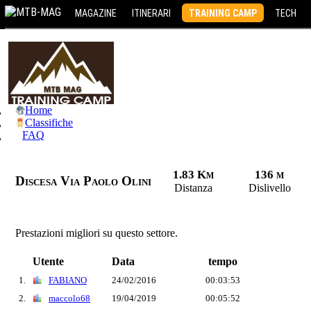
MAGAZINE
ITINERARI
TRAINING CAMP
TECH
Home
Classifiche
FAQ
1.83 Km
136 m
Discesa Via Paolo Olini
Distanza
Dislivello
Prestazioni migliori su questo settore.
Utente
Data
tempo
1.
FABIANO
24/02/2016
00:03:53
2.
maccolo68
19/04/2019
00:05:52