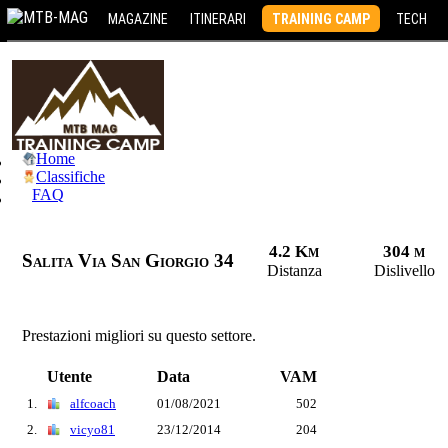
MAGAZINE
ITINERARI
TRAINING CAMP
TECH
Home
Classifiche
FAQ
4.2 Km
304 m
Salita Via San Giorgio 34
Distanza
Dislivello
Prestazioni migliori su questo settore.
Utente
Data
VAM
1.
alfcoach
01/08/2021
502
2.
vicyo81
23/12/2014
204