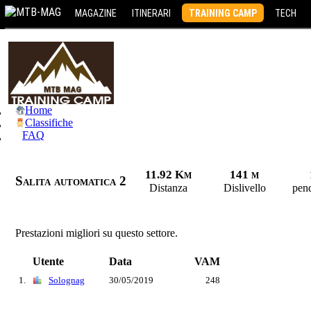
MAGAZINE
ITINERARI
TRAINING CAMP
TECH
Home
Classifiche
FAQ
11.92 Km
141 m
Salita automatica 2
Distanza
Dislivello
pen
Prestazioni migliori su questo settore.
Utente
Data
VAM
1.
Solognag
30/05/2019
248